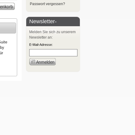
Passwort vergessen?
Newsletter-
Anmeldung
Melden Sie sich zu unserem
Newsletter an:
Suite
E-Mail-Adresse:
 by
ür