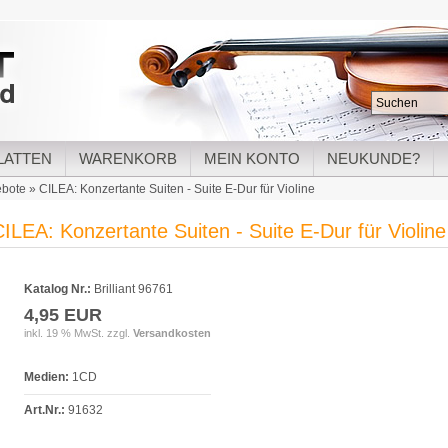
LATTEN
WARENKORB
MEIN KONTO
NEUKUNDE?
ebote
»
CILEA: Konzertante Suiten - Suite E-Dur für Violine
ILEA: Konzertante Suiten - Suite E-Dur für Violine
Katalog Nr.:
Brilliant 96761
4,95 EUR
inkl. 19 % MwSt. zzgl.
Versandkosten
Medien:
1CD
Art.Nr.:
91632