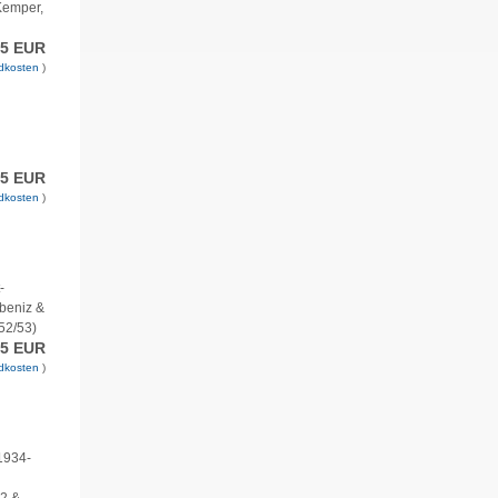
 Kemper,
95 EUR
dkosten
)
75 EUR
dkosten
)
-
beniz &
52/53)
75 EUR
dkosten
)
1934-