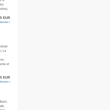
.2 &
tus
oline),
75 EUR
dkosten
)
edrale
n; La
res;
heme et
n
75 EUR
dkosten
)
 Bach,
tti,