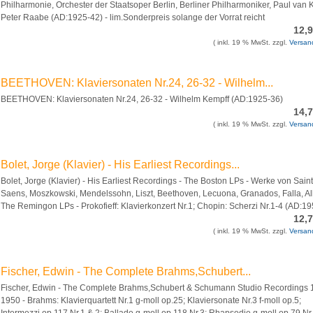
Philharmonie, Orchester der Staatsoper Berlin, Berliner Philharmoniker, Paul van
Peter Raabe (AD:1925-42) - lim.Sonderpreis solange der Vorrat reicht
12,
( inkl. 19 % MwSt. zzgl.
Versan
BEETHOVEN: Klaviersonaten Nr.24, 26-32 - Wilhelm...
BEETHOVEN: Klaviersonaten Nr.24, 26-32 - Wilhelm Kempff (AD:1925-36)
14,
( inkl. 19 % MwSt. zzgl.
Versan
Bolet, Jorge (Klavier) - His Earliest Recordings...
Bolet, Jorge (Klavier) - His Earliest Recordings - The Boston LPs - Werke von Saint
Saens, Moszkowski, Mendelssohn, Liszt, Beethoven, Lecuona, Granados, Falla, Al
The Remingon LPs - Prokofieff: Klavierkonzert Nr.1; Chopin: Scherzi Nr.1-4 (AD:19
12,
( inkl. 19 % MwSt. zzgl.
Versan
Fischer, Edwin - The Complete Brahms,Schubert...
Fischer, Edwin - The Complete Brahms,Schubert & Schumann Studio Recordings 
1950 - Brahms: Klavierquartett Nr.1 g-moll op.25; Klaviersonate Nr.3 f-moll op.5;