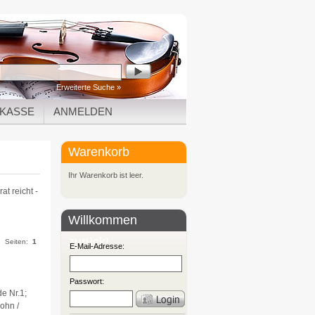
Erweiterte Suche »
KASSE
ANMELDEN
Warenkorb
Ihr Warenkorb ist leer.
t reicht -
Willkommen
zurück!
Seiten:
1
E-Mail-Adresse:
Passwort:
e Nr.1;
ohn /