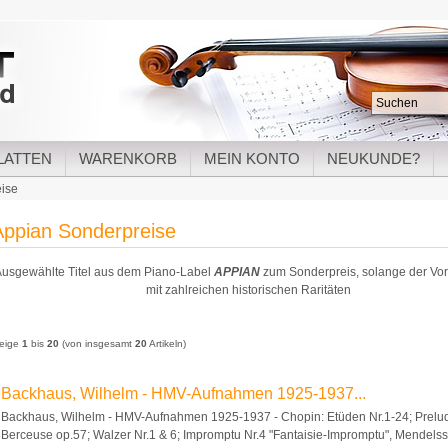
LATTEN
WARENKORB
MEIN KONTO
NEUKUNDE?
ise
Appian Sonderpreise
usgewählte Titel aus dem Piano-Label
APPIAN
zum Sonderpreis, solange der Vorra
mit zahlreichen historischen Raritäten
eige
1
bis
20
(von insgesamt
20
Artikeln)
Backhaus, Wilhelm - HMV-Aufnahmen 1925-1937...
Backhaus, Wilhelm - HMV-Aufnahmen 1925-1937 - Chopin: Etüden Nr.1-24; Prelud
Berceuse op.57; Walzer Nr.1 & 6; Impromptu Nr.4 "Fantaisie-Impromptu", Mendelss