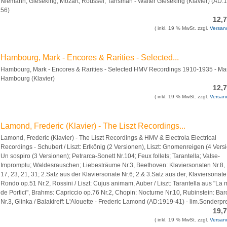
Niemann, Gieseking, Mozart, Roussel, Tansman - Walter Gieseking (Klavier) (AD:
56)
12,
( inkl. 19 % MwSt. zzgl.
Versan
Hambourg, Mark - Encores & Rarities - Selected...
Hambourg, Mark - Encores & Rarities - Selected HMV Recordings 1910-1935 - Ma
Hambourg (Klavier)
12,
( inkl. 19 % MwSt. zzgl.
Versan
Lamond, Frederic (Klavier) - The Liszt Recordings...
Lamond, Frederic (Klavier) - The Liszt Recordings & HMV & Electrola Electrical
Recordings - Schubert / Liszt: Erlkönig (2 Versionen), Liszt: Gnomenreigen (4 Vers
Un sospiro (3 Versionen); Petrarca-Sonett Nr.104; Feux follets; Tarantella; Valse-
Impromptu; Waldesrauschen; Liebesträume Nr.3, Beethoven: Klaviersonaten Nr.8, 
17, 23, 21, 31; 2.Satz aus der Klaviersonate Nr.6; 2.& 3.Satz aus der, Klaviersonate
Rondo op.51 Nr.2, Rossini / Liszt: Cujus animam, Auber / Liszt: Tarantella aus "La 
de Portici", Brahms: Capriccio op.76 Nr.2, Chopin: Nocturne Nr.10, Rubinstein: Bar
Nr.3, Glinka / Balakireff: L'Alouette - Frederic Lamond (AD:1919-41) - lim.Sonderpr
19,
( inkl. 19 % MwSt. zzgl.
Versan