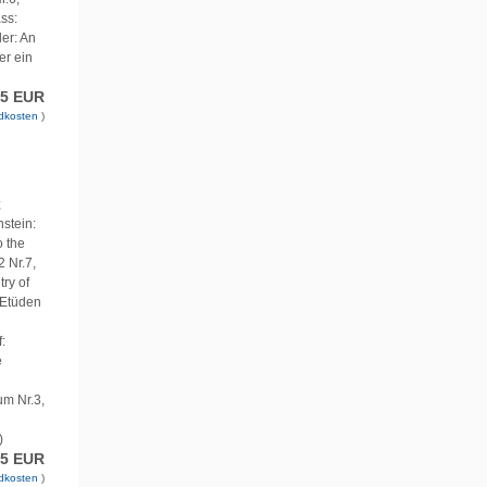
ss:
ler: An
er ein
75 EUR
dkosten
)
;
nstein:
o the
 Nr.7,
ry of
 Etüden
:
e
um Nr.3,
)
75 EUR
dkosten
)