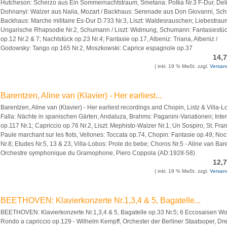
Hutcheson: Scherzo aus Ein Sommernachtstraum, Smetana: Polka Nr.3 F-Dur, Deli
Dohnanyi: Walzer aus Naila, Mozart / Backhaus: Serenade aus Don Giovanni, Schu
Backhaus: Marche militaire Es-Dur D.733 Nr.3, Liszt: Waldesrauschen; Liebestraum
Ungarische Rhapsodie Nr.2, Schumann / Liszt: Widmung, Schumann: Fantasiestü
op.12 Nr.2 & 7; Nachtstück op.23 Nr.4; Fantasie op.17, Albeniz: Triana, Albeniz /
Godowsky: Tango op.165 Nr.2, Moszkowski: Caprice espagnole op.37
14,
( inkl. 19 % MwSt. zzgl.
Versan
Barentzen, Aline van (Klavier) - Her earliest...
Barentzen, Aline van (Klavier) - Her earliest recordings and Chopin, Listz & Villa-L
Falla: Nächte in spanischen Gärten; Andaluza, Brahms: Paganini-Variationen; Int
op.117 Nr.1; Capriccio op.76 Nr.2, Liszt: Mephisto-Walzer Nr.1; Un Sospiro; St. Fra
Paule marchant sur les flots, Vellones: Toccata op.74, Chopin: Fantasie op.49; Noc
Nr.8; Etudes Nr.5, 13 & 23, Villa-Lobos: Prole do bebe; Choros Nr.5 - Aline van Bar
Orchestre symphonique du Gramophone, Piero Coppola (AD:1928-58)
12,
( inkl. 19 % MwSt. zzgl.
Versan
BEETHOVEN: Klavierkonzerte Nr.1,3,4 & 5, Bagatelle...
BEETHOVEN: Klavierkonzerte Nr.1,3,4 & 5, Bagatelle op.33 Nr.5; 6 Eccosaisen W
Rondo a capriccio op.129 - Wilhelm Kempff, Orchester der Berliner Staatsoper, Dr