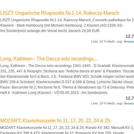
LISZT: Ungarische Rhapsodie Nr.1-14, Rakoczy-Marsch
LISZT: Ungarische Rhapsodie Nr.1-14, Rakoczy-Marsch, Concerto pathetique für 2
Klaviere - Mark Hambourg (mit Michael Hambourg, 2.Klavier) (AD:1926-34) -
lim.Sonderpreis solange der Vorrat reicht, danach 24,99 EUR
12,
( inkl. 19 % MwSt. zzgl.
Versan
Long, Kathleen - The Decca solo recordings...
Long, Kathleen - The Decca solo recordings 1941-1945 - D.Scarlatti: Klaviersonat
201, 235, 447 & Respighi: Siciliana aus "Antiche danze et arie" & Paradies: Toccat
der Klaviersonate Nr.6 & Bach, J.S.: Fantasia BWV 903; Schafe mögen sicher wei
BWV 208 & Schubert: Klaviersonaten D.537 & 568 & Grieg: Lyrische Stücke (Ausz.
Faure: Barcarolle Nr.2; Nocturne Nr.6; Thema & Variationen op.73 & Debussy: Pre
Heft II - Kathleen Long (Klavier) - VÖ:05.05.2023 - lim.Sonderpreis
12,
( inkl. 19 % MwSt. zzgl.
Versan
MOZART: Klavierkonzerte Nr.11, 17, 20, 22, 24 & 25,
MOZART: Klavierkonzerte Nr.11, 17, 20, 22, 24 & 25, Rondo KV 382; Menuett KV 1;
Fantasien KV 396 & 475; Klaviersonate Nr.10; Romanze KV Anh.205, Haydn: