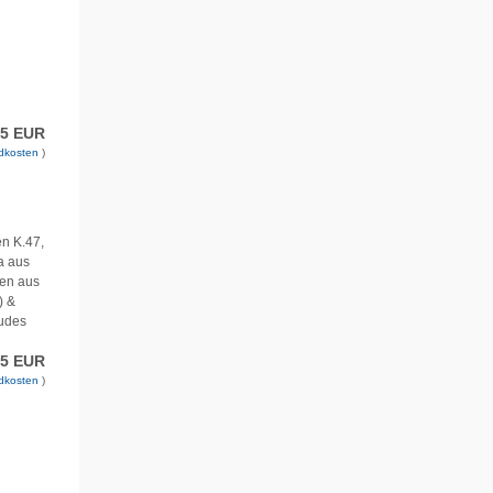
75 EUR
dkosten
)
en K.47,
a aus
den aus
) &
ludes
75 EUR
dkosten
)