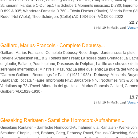
Intermezzi op.117 Nr.1 & 2; Ballade g-moll op.118 Nr.3; Rhapsodie g-moll op.79 Nr
Schumann: Fantasie C-Dur op.17 & Schubert: Moments musicaux D.780; Impromp
D.899 & 935; Wanderer-Fantasie D.760 - Edwin Fischer (Klavier), Vittorio Brero (Vi
Rudolf Nel (Viola), Theo Schürgers (Cello) (AD:1934-50) - VÖ:06.05.2022
22,
( inkl. 19 % MwSt. zzgl.
Versan
Gaillard, Marius-Francois - Complete Debussy...
Gaillard, Marius-Francois - Complete Debussy Recordings - Jardins sous la pluie;
Reverie; Arabesken Nr.1 & 2; Reflets dans l'eau; La soiree dans Grenade; La Cath
engloutie; Ballade; Pour le piano, Daseuses de Delphas; La fille aux cheveux de li
serenade interrompue; Minstrels; Mazurka; La plue que lente; La puerta del Vino &
"Carmen Guilbert - Recordings for Pathe" (1931-1938) - Debussy: Minstrels; Bruye
Saraband; Toccata / Faure: Impromptu Nr.2; Barcarolle Nr.6; Nocturnes Nr.3 & 6; T
Variations op.73 / Ravel: Alborada del gracioso - Marius-Francois Gaillard, Carme
Guilbert (AD:1928-1930)
19,
( inkl. 19 % MwSt. zzgl.
Versan
Gieseking Raritäten - Sämtliche Homocord-Aufnahmen...
Gieseking Raritäten - Sämtliche Homocord-Aufnahmen u.a. Raritäten - Werke von
Schubert, Chopin, Liszt, Brahms, Grieg, Debussy, Ravel, Strauss / Gieseking, Scarla