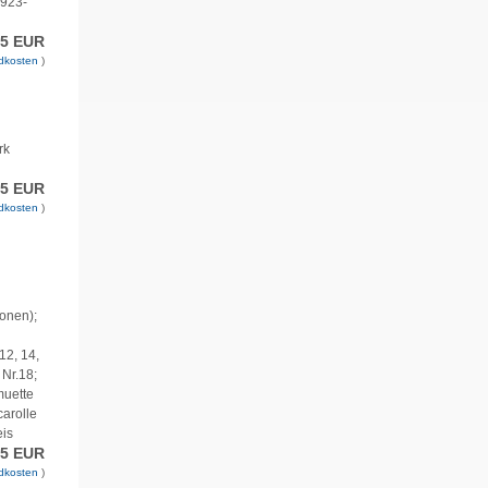
1923-
75 EUR
dkosten
)
rk
75 EUR
dkosten
)
ionen);
12, 14,
 Nr.18;
muette
carolle
eis
75 EUR
dkosten
)