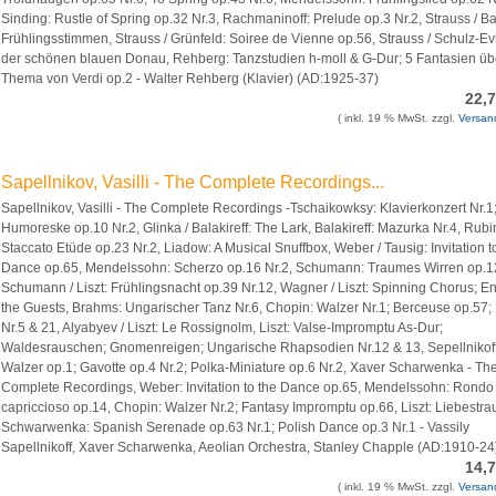
Sinding: Rustle of Spring op.32 Nr.3, Rachmaninoff: Prelude op.3 Nr.2, Strauss / Ba
Frühlingsstimmen, Strauss / Grünfeld: Soiree de Vienne op.56, Strauss / Schulz-Ev
der schönen blauen Donau, Rehberg: Tanzstudien h-moll & G-Dur; 5 Fantasien üb
Thema von Verdi op.2 - Walter Rehberg (Klavier) (AD:1925-37)
22,
( inkl. 19 % MwSt. zzgl.
Versan
Sapellnikov, Vasilli - The Complete Recordings...
Sapellnikov, Vasilli - The Complete Recordings -Tschaikowksy: Klavierkonzert Nr.1
Humoreske op.10 Nr.2, Glinka / Balakireff: The Lark, Balakireff: Mazurka Nr.4, Rubi
Staccato Etüde op.23 Nr.2, Liadow: A Musical Snuffbox, Weber / Tausig: Invitation t
Dance op.65, Mendelssohn: Scherzo op.16 Nr.2, Schumann: Traumes Wirren op.12
Schumann / Liszt: Frühlingsnacht op.39 Nr.12, Wagner / Liszt: Spinning Chorus; Ent
the Guests, Brahms: Ungarischer Tanz Nr.6, Chopin: Walzer Nr.1; Berceuse op.57;
Nr.5 & 21, Alyabyev / Liszt: Le Rossignolm, Liszt: Valse-Impromptu As-Dur;
Waldesrauschen; Gnomenreigen; Ungarische Rhapsodien Nr.12 & 13, Sepellnikoff
Walzer op.1; Gavotte op.4 Nr.2; Polka-Miniature op.6 Nr.2, Xaver Scharwenka - Th
Complete Recordings, Weber: Invitation to the Dance op.65, Mendelssohn: Rondo
capriccioso op.14, Chopin: Walzer Nr.2; Fantasy Impromptu op.66, Liszt: Liebestra
Schwarwenka: Spanish Serenade op.63 Nr.1; Polish Dance op.3 Nr.1 - Vassily
Sapellnikoff, Xaver Scharwenka, Aeolian Orchestra, Stanley Chapple (AD:1910-24
14,
( inkl. 19 % MwSt. zzgl.
Versan