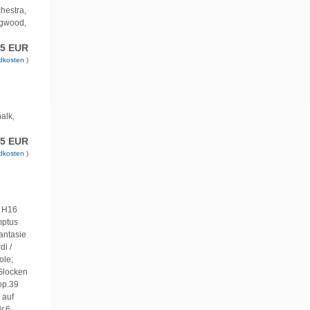
hestra,
ngwood,
75 EUR
dkosten
)
alk,
75 EUR
dkosten
)
e H16
mptus
antasie
di /
ole;
 Glocken
op.39
 auf
r.6,