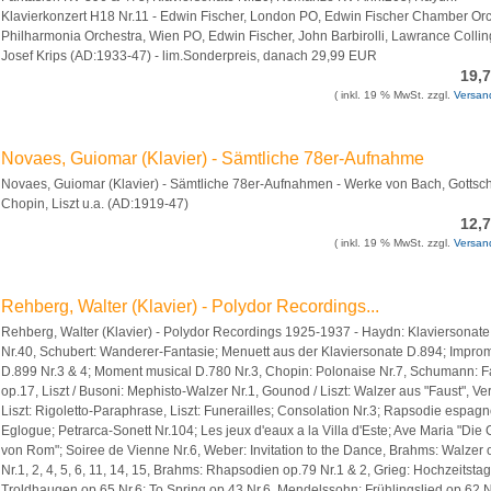
Klavierkonzert H18 Nr.11 - Edwin Fischer, London PO, Edwin Fischer Chamber Orc
Philharmonia Orchestra, Wien PO, Edwin Fischer, John Barbirolli, Lawrance Colli
Josef Krips (AD:1933-47) - lim.Sonderpreis, danach 29,99 EUR
19,
( inkl. 19 % MwSt. zzgl.
Versan
Novaes, Guiomar (Klavier) - Sämtliche 78er-Aufnahme
Novaes, Guiomar (Klavier) - Sämtliche 78er-Aufnahmen - Werke von Bach, Gottsch
Chopin, Liszt u.a. (AD:1919-47)
12,
( inkl. 19 % MwSt. zzgl.
Versan
Rehberg, Walter (Klavier) - Polydor Recordings...
Rehberg, Walter (Klavier) - Polydor Recordings 1925-1937 - Haydn: Klaviersonat
Nr.40, Schubert: Wanderer-Fantasie; Menuett aus der Klaviersonate D.894; Impro
D.899 Nr.3 & 4; Moment musical D.780 Nr.3, Chopin: Polonaise Nr.7, Schumann: F
op.17, Liszt / Busoni: Mephisto-Walzer Nr.1, Gounod / Liszt: Walzer aus "Faust", Ver
Liszt: Rigoletto-Paraphrase, Liszt: Funerailles; Consolation Nr.3; Rapsodie espagn
Eglogue; Petrarca-Sonett Nr.104; Les jeux d'eaux a la Villa d'Este; Ave Maria "Die
von Rom"; Soiree de Vienne Nr.6, Weber: Invitation to the Dance, Brahms: Walzer 
Nr.1, 2, 4, 5, 6, 11, 14, 15, Brahms: Rhapsodien op.79 Nr.1 & 2, Grieg: Hochzeitstag
Troldhaugen op.65 Nr.6; To Spring op.43 Nr.6, Mendelssohn: Frühlingslied op.62 N