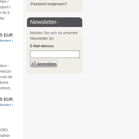
bes /
Passwort vergessen?
bert /
 Nr.3;
cke
Newsletter-
Anmeldung
Melden Sie sich zu unserem
75 EUR
Newsletter an:
dkosten
)
E-Mail-Adresse:
obos -
ermezzo
ncois de
turne
entzen,
75 EUR
dkosten
)
oO83;
esdner