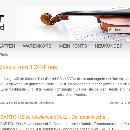
LATTEN
WARENKORB
MEIN KONTO
NEUKUNDE?
Preis
Klassik zum TOP-Preis
Ausgewählte Klassik-Titel (Einzel-CDs / DVDs bis zu umfangreichen Boxen) - z
außergewöhnlich günstigen Preis. - Es ist überwiegend nur noch jeweils 1 Stück 
Eine Nachbestellung ist teilweise nicht möglich, da die Titel bei den Herstellern i
gestrichen wurden.
eige
1
bis
20
(von insgesamt
35
Artikeln)
Seiten:
1
2
[
BARTOK: Das Klavierwerk Vol.2 - Der romantische...
BARTOK: Das Klavierwerk Vol.2 - Der romantische Bartok - Trauermarsch aus "Kos
Rhapsodie; 2 Elegien; 4 Klavierstücke - Andreas Bach (Klavier) (AD:2015) -