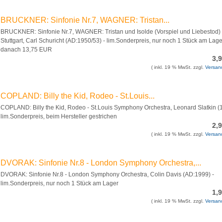
BRUCKNER: Sinfonie Nr.7, WAGNER: Tristan...
BRUCKNER: Sinfonie Nr.7, WAGNER: Tristan und Isolde (Vorspiel und Liebestod)
Stuttgart, Carl Schuricht (AD:1950/53) - lim.Sonderpreis, nur noch 1 Stück am Lage
danach 13,75 EUR
3,
( inkl. 19 % MwSt. zzgl.
Versan
COPLAND: Billy the Kid, Rodeo - St.Louis...
COPLAND: Billy the Kid, Rodeo - St.Louis Symphony Orchestra, Leonard Slatkin (
lim.Sonderpreis, beim Hersteller gestrichen
2,
( inkl. 19 % MwSt. zzgl.
Versan
DVORAK: Sinfonie Nr.8 - London Symphony Orchestra,...
DVORAK: Sinfonie Nr.8 - London Symphony Orchestra, Colin Davis (AD:1999) -
lim.Sonderpreis, nur noch 1 Stück am Lager
1,
( inkl. 19 % MwSt. zzgl.
Versan