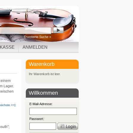
Erweiterte Suche »
KASSE
ANMELDEN
Warenkorb
Ihr Warenkorb ist leer.
u einem
am Lager.
nzwischen
Willkommen
zurück!
E-Mail-Adresse:
nächste >>]
Passwort:
suth";