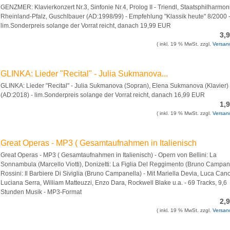
GENZMER: Klavierkonzert Nr.3, Sinfonie Nr.4, Prolog II - Triendl, Staatsphilharmon
Rheinland-Pfalz, Guschlbauer (AD:1998/99) - Empfehlung "Klassik heute" 8/2000 
lim.Sonderpreis solange der Vorrat reicht, danach 19,99 EUR
3,
( inkl. 19 % MwSt. zzgl.
Versan
GLINKA: Lieder "Recital" - Julia Sukmanova...
GLINKA: Lieder "Recital" - Julia Sukmanova (Sopran), Elena Sukmanova (Klavier)
(AD:2018) - lim.Sonderpreis solange der Vorrat reicht, danach 16,99 EUR
1,
( inkl. 19 % MwSt. zzgl.
Versan
Great Operas - MP3 ( Gesamtaufnahmen in Italienisch
Great Operas - MP3 ( Gesamtaufnahmen in Italienisch) - Opern von Bellini: La
Sonnambula (Marcello Viotti), Donizetti: La Figlia Del Reggimento (Bruno Campane
Rossini: Il Barbiere Di Siviglia (Bruno Campanella) - Mit Mariella Devia, Luca Cano
Luciana Serra, William Matteuzzi, Enzo Dara, Rockwell Blake u.a. - 69 Tracks, 9,6
Stunden Musik - MP3-Format
2,
( inkl. 19 % MwSt. zzgl.
Versan