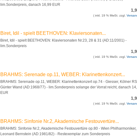
lim.Sonderpreis, danach 16,99 EUR
1,
( inkl. 19 % MwSt. zzgl.
Versan
Biret, Idil - spielt BEETHOVEN: Klaviersonaten...
Biret, Idil - spielt BEETHOVEN: Klaviersonaten Nr.23, 28 & 31 (AD:11/2001) -
lim.Sonderpreis
1,
( inkl. 19 % MwSt. zzgl.
Versan
BRAHMS: Serenade op.11, WEBER: Klarinettenkonzert...
BRAHMS: Serenade op.11, WEBER: Klarinettenkonzert op.74 - Giesser, Kölner R
Günter Wand (AD:1968/77) - lim.Sonderpreis solange der Vorrat reicht, danach 14
EUR
1,
( inkl. 19 % MwSt. zzgl.
Versan
BRAHMS: Sinfonie Nr.2, Akademische Festouvertüre...
BRAHMS: Sinfonie Nr.2, Akademische Festouvertüre op.80 - Wien Philharmoniker,
Leonard Bernstein (AD:1981/82) - Restexemplar zum Sonderpreis