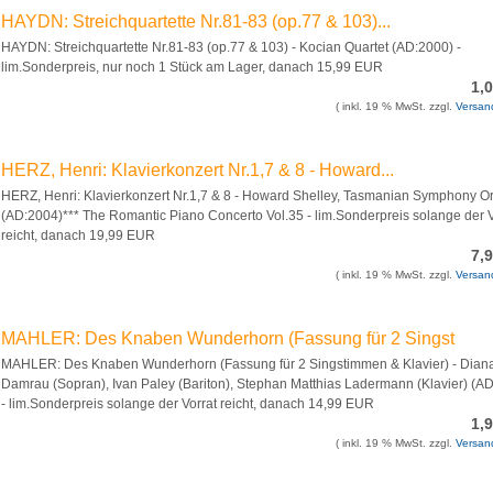
HAYDN: Streichquartette Nr.81-83 (op.77 & 103)...
HAYDN: Streichquartette Nr.81-83 (op.77 & 103) - Kocian Quartet (AD:2000) -
lim.Sonderpreis, nur noch 1 Stück am Lager, danach 15,99 EUR
1,
( inkl. 19 % MwSt. zzgl.
Versan
HERZ, Henri: Klavierkonzert Nr.1,7 & 8 - Howard...
HERZ, Henri: Klavierkonzert Nr.1,7 & 8 - Howard Shelley, Tasmanian Symphony O
(AD:2004)*** The Romantic Piano Concerto Vol.35 - lim.Sonderpreis solange der V
reicht, danach 19,99 EUR
7,
( inkl. 19 % MwSt. zzgl.
Versan
MAHLER: Des Knaben Wunderhorn (Fassung für 2 Singst
MAHLER: Des Knaben Wunderhorn (Fassung für 2 Singstimmen & Klavier) - Dian
Damrau (Sopran), Ivan Paley (Bariton), Stephan Matthias Ladermann (Klavier) (A
- lim.Sonderpreis solange der Vorrat reicht, danach 14,99 EUR
1,
( inkl. 19 % MwSt. zzgl.
Versan