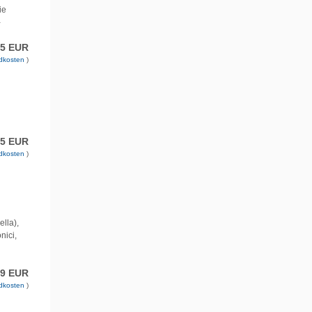
ie
-
95 EUR
dkosten
)
95 EUR
dkosten
)
lla),
nici,
99 EUR
dkosten
)