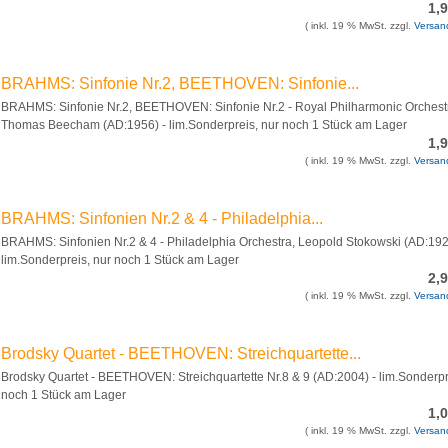
1,
( inkl. 19 % MwSt. zzgl.
Versan
BRAHMS: Sinfonie Nr.2, BEETHOVEN: Sinfonie...
BRAHMS: Sinfonie Nr.2, BEETHOVEN: Sinfonie Nr.2 - Royal Philharmonic Orchestr
Thomas Beecham (AD:1956) - lim.Sonderpreis, nur noch 1 Stück am Lager
1,
( inkl. 19 % MwSt. zzgl.
Versan
BRAHMS: Sinfonien Nr.2 & 4 - Philadelphia...
BRAHMS: Sinfonien Nr.2 & 4 - Philadelphia Orchestra, Leopold Stokowski (AD:192
lim.Sonderpreis, nur noch 1 Stück am Lager
2,
( inkl. 19 % MwSt. zzgl.
Versan
Brodsky Quartet - BEETHOVEN: Streichquartette...
Brodsky Quartet - BEETHOVEN: Streichquartette Nr.8 & 9 (AD:2004) - lim.Sonderpr
noch 1 Stück am Lager
1,
( inkl. 19 % MwSt. zzgl.
Versan