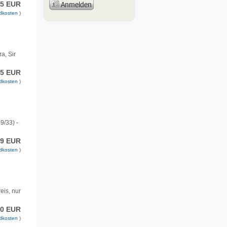
95 EUR
dkosten
)
a, Sir
95 EUR
dkosten
)
9/33) -
99 EUR
dkosten
)
eis, nur
00 EUR
dkosten
)