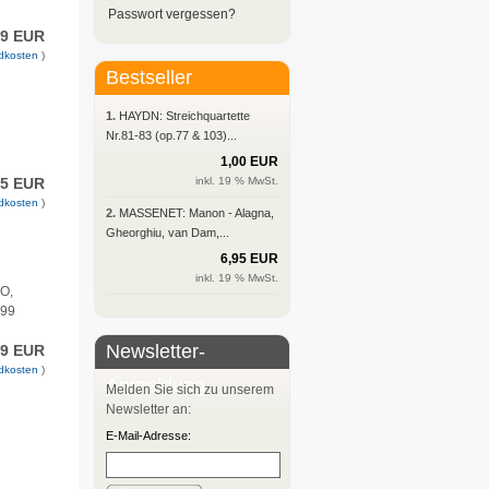
Passwort vergessen?
99 EUR
dkosten
)
Bestseller
1.
HAYDN: Streichquartette
Nr.81-83 (op.77 & 103)...
1,00 EUR
95 EUR
inkl. 19 % MwSt.
dkosten
)
2.
MASSENET: Manon - Alagna,
Gheorghiu, van Dam,...
6,95 EUR
inkl. 19 % MwSt.
SO,
,99
Newsletter-
99 EUR
dkosten
)
Anmeldung
Melden Sie sich zu unserem
Newsletter an:
E-Mail-Adresse: