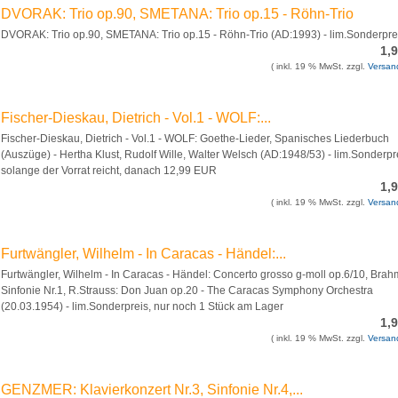
DVORAK: Trio op.90, SMETANA: Trio op.15 - Röhn-Trio
DVORAK: Trio op.90, SMETANA: Trio op.15 - Röhn-Trio (AD:1993) - lim.Sonderpre
1,
( inkl. 19 % MwSt. zzgl.
Versan
Fischer-Dieskau, Dietrich - Vol.1 - WOLF:...
Fischer-Dieskau, Dietrich - Vol.1 - WOLF: Goethe-Lieder, Spanisches Liederbuch
(Auszüge) - Hertha Klust, Rudolf Wille, Walter Welsch (AD:1948/53) - lim.Sonderpr
solange der Vorrat reicht, danach 12,99 EUR
1,
( inkl. 19 % MwSt. zzgl.
Versan
Furtwängler, Wilhelm - In Caracas - Händel:...
Furtwängler, Wilhelm - In Caracas - Händel: Concerto grosso g-moll op.6/10, Brah
Sinfonie Nr.1, R.Strauss: Don Juan op.20 - The Caracas Symphony Orchestra
(20.03.1954) - lim.Sonderpreis, nur noch 1 Stück am Lager
1,
( inkl. 19 % MwSt. zzgl.
Versan
GENZMER: Klavierkonzert Nr.3, Sinfonie Nr.4,...