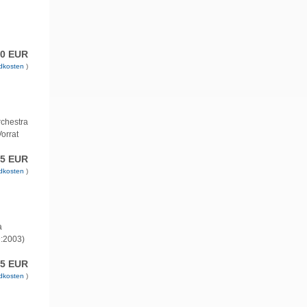
00 EUR
dkosten
)
rchestra
orrat
95 EUR
dkosten
)
a
D:2003)
95 EUR
dkosten
)