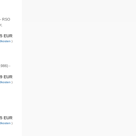
 - RSO
r,
95 EUR
dkosten
)
1986) -
99 EUR
dkosten
)
95 EUR
dkosten
)