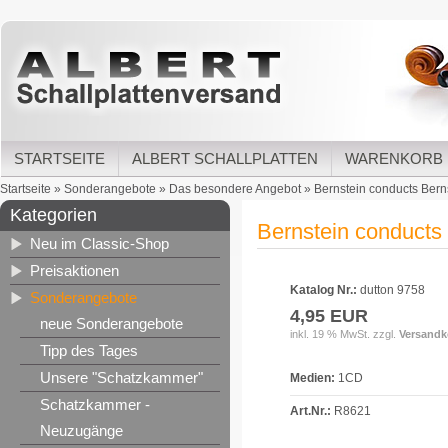
STARTSEITE
ALBERT SCHALLPLATTEN
WARENKORB
Startseite
»
Sonderangebote
»
Das besondere Angebot
»
Bernstein conducts Bernst
Kategorien
Bernstein conducts B
Neu im Classic-Shop
Preisaktionen
Katalog Nr.:
dutton 9758
Sonderangebote
4,95 EUR
neue Sonderangebote
inkl. 19 % MwSt. zzgl.
Versandk
Tipp des Tages
Unsere "Schatzkammer"
Medien:
1CD
Schatzkammer -
Art.Nr.:
R8621
Neuzugänge