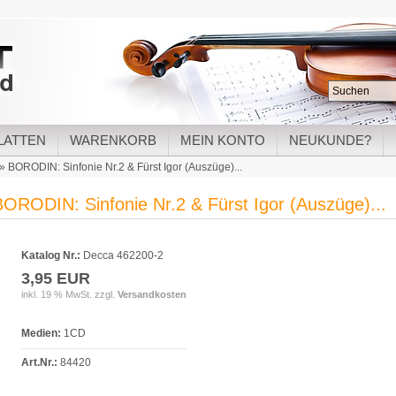
LATTEN
WARENKORB
MEIN KONTO
NEUKUNDE?
»
BORODIN: Sinfonie Nr.2 & Fürst Igor (Auszüge)...
BORODIN: Sinfonie Nr.2 & Fürst Igor (Auszüge)...
Katalog Nr.:
Decca 462200-2
3,95 EUR
inkl. 19 % MwSt. zzgl.
Versandkosten
Medien:
1CD
Art.Nr.:
84420