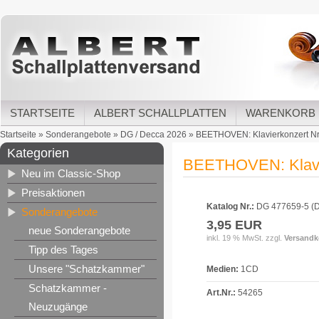
STARTSEITE
ALBERT SCHALLPLATTEN
WARENKORB
Startseite
»
Sonderangebote
»
DG / Decca 2026
»
BEETHOVEN: Klavierkonzert Nr.5
Kategorien
BEETHOVEN: Klavier
Neu im Classic-Shop
Preisaktionen
Katalog Nr.:
DG 477659-5 (
Sonderangebote
3,95 EUR
neue Sonderangebote
inkl. 19 % MwSt. zzgl.
Versandk
Tipp des Tages
Unsere "Schatzkammer"
Medien:
1CD
Schatzkammer -
Art.Nr.:
54265
Neuzugänge