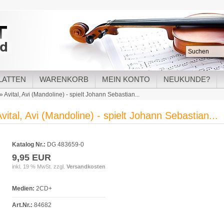
LATTEN
WARENKORB
MEIN KONTO
NEUKUNDE?
»
Avital, Avi (Mandoline) - spielt Johann Sebastian...
vital, Avi (Mandoline) - spielt Johann Sebastian...
Katalog Nr.:
DG 483659-0
9,95 EUR
inkl. 19 % MwSt. zzgl.
Versandkosten
Medien:
2CD+
Art.Nr.:
84682