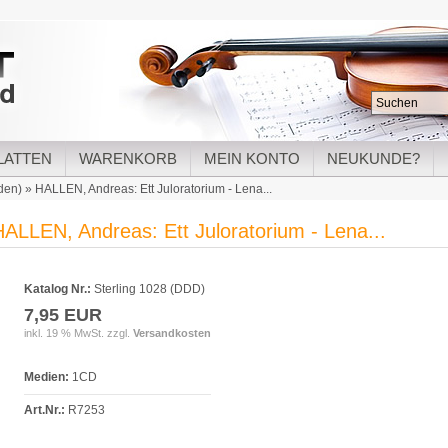
LATTEN
WARENKORB
MEIN KONTO
NEUKUNDE?
den)
»
HALLEN, Andreas: Ett Juloratorium - Lena...
HALLEN, Andreas: Ett Juloratorium - Lena...
Katalog Nr.:
Sterling 1028 (DDD)
7,95 EUR
inkl. 19 % MwSt. zzgl.
Versandkosten
Medien:
1CD
Art.Nr.:
R7253