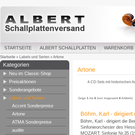
STARTSEITE
ALBERT SCHALLPLATTEN
WARENKORB
Startseite
»
Labels und Serien
»
Artone
Kategorien
Artone
Neu im Classic-Shop
Preisaktionen
4-CD-Sets mit historischen A
Sonderangebote
Labels und Serien
Zeige
1
bis
6
(von insgesamt
6
Artikeln)
Accent Sonderpreise
Böhm, Karl - dirigiert
Artone
Böhm, Karl - dirigiert die B
ATMA Sonderpreise
Sinfonieorchester des Hess
audite
MOZART: Sinfonie Nr.35 (19