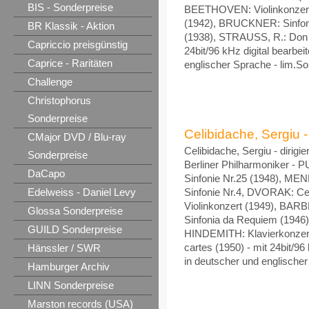
BIS - Sonderpreise
BEETHOVEN: Violinkonzert 
(1942), BRUCKNER: Sinfoni
BR Klassik - Aktion
(1938), STRAUSS, R.: Don 
Capriccio preisgünstig
24bit/96 kHz digital bearbei
Caprice - Raritäten
englischer Sprache - lim.So
Challenge
Christophorus
Sonderpreise
Celibidache, Sergiu - 
CMajor DVD / Blu-ray
Celibidache, Sergiu - dirig
Sonderpreise
Berliner Philharmoniker - 
DaCapo
Sinfonie Nr.25 (1948), M
Edelweiss - Daniel Levy
Sinfonie Nr.4, DVORAK: Cel
Violinkonzert (1949), BAR
Glossa Sonderpreise
Sinfonia da Requiem (1946)
GUILD Sonderpreise
HINDEMITH: Klavierkonzer
Hänssler / SWR
cartes (1950) - mit 24bit/96 
in deutscher und englischer
Hamburger Archiv
LINN Sonderpreise
Marston records (USA)