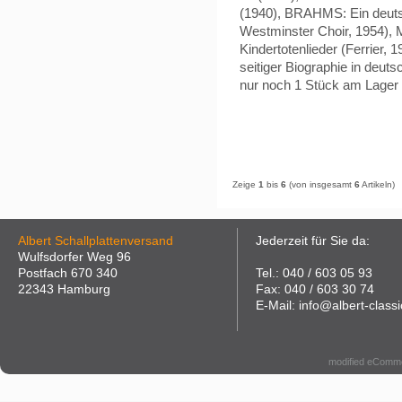
(1940), BRAHMS: Ein deuts
Westminster Choir, 1954), 
Kindertotenlieder (Ferrier, 1
seitiger Biographie in deut
nur noch 1 Stück am Lager
Zeige
1
bis
6
(von insgesamt
6
Artikeln)
Albert Schallplattenversand
Jederzeit für Sie da:
Wulfsdorfer Weg 96
Postfach 670 340
Tel.: 040 / 603 05 93
22343 Hamburg
Fax: 040 / 603 30 74
E-Mail: info@albert-classi
modified eComm