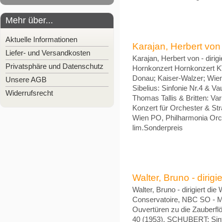
Mehr über...
Aktuelle Informationen
Karajan, Herbert von -
Liefer- und Versandkosten
Karajan, Herbert von - dirig
Privatsphäre und Datenschutz
Hornkonzert Hornkonzert KV
Donau; Kaiser-Walzer; Wien
Unsere AGB
Sibelius: Sinfonie Nr.4 & V
Widerrufsrecht
Thomas Tallis & Britten: Va
Konzert für Orchester & St
Wien PO, Philharmonia Orc
lim.Sonderpreis
Walter, Bruno - dirig
Walter, Bruno - dirigiert d
Conservatoire, NBC SO - M
Ouvertüren zu die Zauberflö
40 (1953), SCHUBERT: Sinf