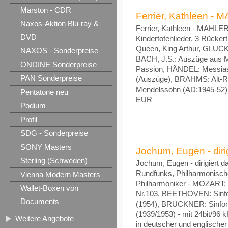
Marston - CDR
Ferrier, Kathleen - 
Naxos-Aktion Blu-ray &
Ferrier, Kathleen - MAHLER:
DVD
Kindertotenlieder, 3 Rücke
Queen, King Arthur, GLUCK:
NAXOS - Sonderpreise
BACH, J.S.: Auszüge aus M
ONDINE Sonderpreise
Passion, HÄNDEL: Messia
PAN Sonderpreise
(Auszüge), BRAHMS: Alt-Rh
Mendelssohn (AD:1945-52) -
Pentatone neu
EUR
Podium
Profil
SDG - Sonderpreise
SONY Masters
Jochum, Eugen - dirig
Sterling (Schweden)
Jochum, Eugen - dirigiert 
Rundfunks, Philharmonisch
Vienna Modern Masters
Philharmoniker - MOZART: S
Wallet-Boxen von
Nr.103, BEETHOVEN: Sinfo
Documents
(1954), BRUCKNER: Sinfoni
(1939/1953) - mit 24bit/96 kH
Weitere Angebote
in deutscher und englische