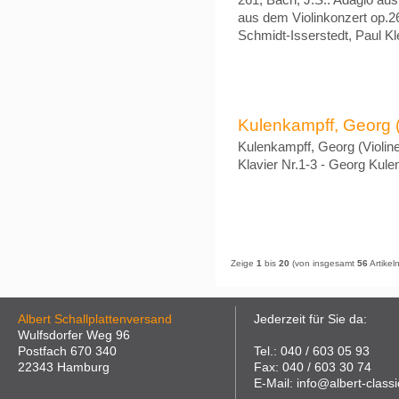
261, Bach, J.S.: Adagio au
aus dem Violinkonzert op.2
Schmidt-Isserstedt, Paul K
Kulenkampff, Georg (V
Kulenkampff, Georg (Violine
Klavier Nr.1-3 - Georg Kule
Zeige
1
bis
20
(von insgesamt
56
Artikeln
Albert Schallplattenversand
Jederzeit für Sie da:
Wulfsdorfer Weg 96
Postfach 670 340
Tel.: 040 / 603 05 93
22343 Hamburg
Fax: 040 / 603 30 74
E-Mail: info@albert-classi