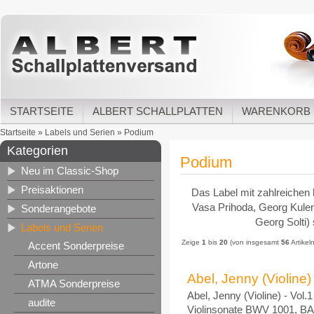
STARTSEITE
ALBERT SCHALLPLATTEN
WARENKORB
Startseite
»
Labels und Serien
»
Podium
Kategorien
Podium
Neu im Classic-Shop
Preisaktionen
Das Label mit zahlreichen
Vasa Prihoda, Georg Kule
Sonderangebote
Georg Solti)
Labels und Serien
Zeige
1
bis
20
(von insgesamt
56
Artikeln
Accent Sonderpreise
Artone
Abel, Jenny (Violine)
ATMA Sonderpreise
Abel, Jenny (Violine) - Vol
audite
Violinsonate BWV 1001, BA