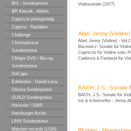
BIS - Sonderpreise
Violinsonate (1977)
BR Klassik - Aktion
Capriccio preisgünstig
Caprice - Raritäten
Abel, Jenny (Violine) -
Challenge
Abel, Jenny (Violine) - Vol.
Christophorus
Bacewicz: Sonate für Violine
Sonderpreise
Capriccio für Violine solo; 
CMajor DVD / Blu-ray
Cadenza & Fantasia für Viol
Sonderpreise
DaCapo
Edelweiss - Daniel Levy
BACH, J.S.: Sonate f
Glossa Sonderpreise
BACH, J.S.: Sonate für Vio
GUILD Sonderpreise
Iris & Ichomorfés - Jenny Ab
Hänssler / SWR
Hamburger Archiv
LINN Sonderpreise
Marston records (USA)
Blumen - Meeresbewo