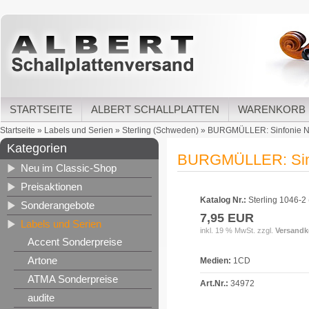
STARTSEITE
ALBERT SCHALLPLATTEN
WARENKORB
Startseite
»
Labels und Serien
»
Sterling (Schweden)
»
BURGMÜLLER: Sinfonie Nr.1
Kategorien
BURGMÜLLER: Sinfon
Neu im Classic-Shop
Preisaktionen
Katalog Nr.:
Sterling 1046-2
Sonderangebote
7,95 EUR
Labels und Serien
inkl. 19 % MwSt. zzgl.
Versandk
Accent Sonderpreise
Artone
Medien:
1CD
ATMA Sonderpreise
Art.Nr.:
34972
audite