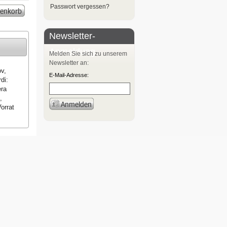
Passwort vergessen?
Newsletter-
Anmeldung
Melden Sie sich zu unserem
Newsletter an:
v,
E-Mail-Adresse:
di:
era
,
orrat