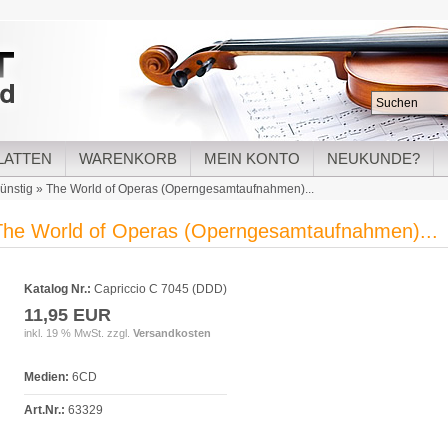
LATTEN
WARENKORB
MEIN KONTO
NEUKUNDE?
ünstig
»
The World of Operas (Operngesamtaufnahmen)...
The World of Operas (Operngesamtaufnahmen)...
Katalog Nr.:
Capriccio C 7045 (DDD)
11,95 EUR
inkl. 19 % MwSt. zzgl.
Versandkosten
Medien:
6CD
Art.Nr.:
63329