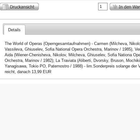
Details
The World of Operas (Operngesamtaufnahmen) - Carmen (Milcheva, Nikolo
Vassileva, Ghiuselev, Sofia National Opera Orchestra, Marinov / 1985), Ver
Aida (Wiener-Chenisheva, Nikolov, Milcheva, Ghiuselev, Sofia Nationa Op
Orchestra, Marinov / 1982); La Traviata (Aliberti, Dvorsky, Bruson, Mochiki
Yanagisawa, Tokio PO, Paternostro / 1988) - lim.Sonderpreis solange der V
reicht, danach 13,99 EUR