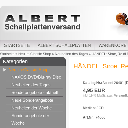
STARTSEITE
ALBERT SCHALLPLATTEN
WARENKORB
Startseite
»
Neu im Classic-Shop
»
Neuheiten des Tages
»
HÄNDEL: Siroe, Re di Pe
Kategorien
HÄNDEL: Siroe, Re d
Neu im Classic-Shop
NAXOS DVD/Blu-ray Disc
Katalog Nr.:
Accent 26401 (
Neuheiten des Tages
4,95 EUR
Sonderangebote - aktuell
inkl. 19 % MwSt. zzgl.
Versandk
Neue Sonderangebote
Neuheiten der Woche
Medien:
3CD
Sonderangebote der
Art.Nr.:
74666
Woche