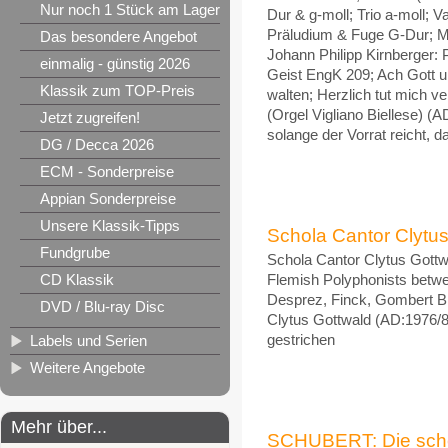
Nur noch 1 Stück am Lager
Dur & g-moll; Trio a-moll; 
Präludium & Fuge G-Dur; Me
Das besondere Angebot
Johann Philipp Kirnberger:
einmalig - günstig 2026
Geist EngK 209; Ach Gott u
Klassik zum TOP-Preis
walten; Herzlich tut mich v
(Orgel Vigliano Biellese) (
Jetzt zugreifen!
solange der Vorrat reicht,
DG / Decca 2026
ECM - Sonderpreise
Appian Sonderpreise
Unsere Klassik-Tipps
Schola Cantor Clytu
Fundgrube
Schola Cantor Clytus Gott
CD Klassik
Flemish Polyphonists betw
Desprez, Finck, Gombert Br
DVD / Blu-ray Disc
Clytus Gottwald (AD:1976/88
Labels und Serien
gestrichen
Weitere Angebote
Mehr über...
SCHUBERT: Die schöne