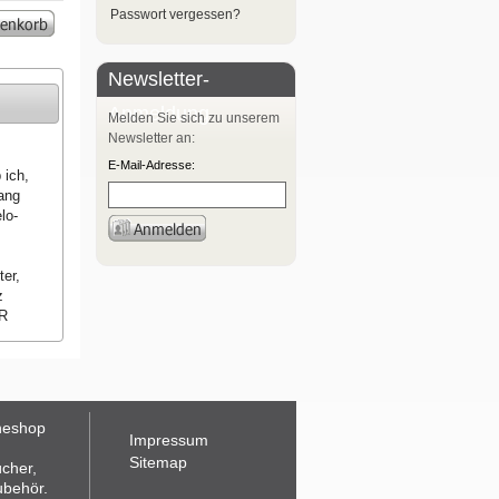
Passwort vergessen?
Newsletter-
Anmeldung
Melden Sie sich zu unserem
Newsletter an:
E-Mail-Adresse:
 ich,
ang
lo-
er,
z
UR
neshop
Impressum
Sitemap
ücher,
ubehör.