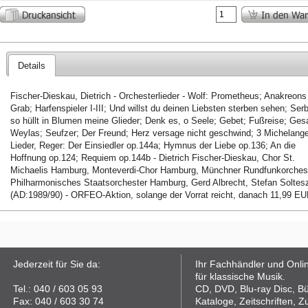
Details
Fischer-Dieskau, Dietrich - Orchesterlieder - Wolf: Prometheus; Anakreons
Grab; Harfenspieler I-III; Und willst du deinen Liebsten sterben sehen; Serb
so hüllt in Blumen meine Glieder; Denk es, o Seele; Gebet; Fußreise; Ges
Weylas; Seufzer; Der Freund; Herz versage nicht geschwind; 3 Michelange
Lieder, Reger: Der Einsiedler op.144a; Hymnus der Liebe op.136; An die
Hoffnung op.124; Requiem op.144b - Dietrich Fischer-Dieskau, Chor St.
Michaelis Hamburg, Monteverdi-Chor Hamburg, Münchner Rundfunkorchest
Philharmonisches Staatsorchester Hamburg, Gerd Albrecht, Stefan Soltes
(AD:1989/90) - ORFEO-Aktion, solange der Vorrat reicht, danach 11,99 E
Jederzeit für Sie da:
Ihr Fachhändler und Onli
für klassische Musik.
Tel.: 040 / 603 05 93
CD, DVD, Blu-ray Disc, B
Fax: 040 / 603 30 74
Kataloge, Zeitschriften, Z