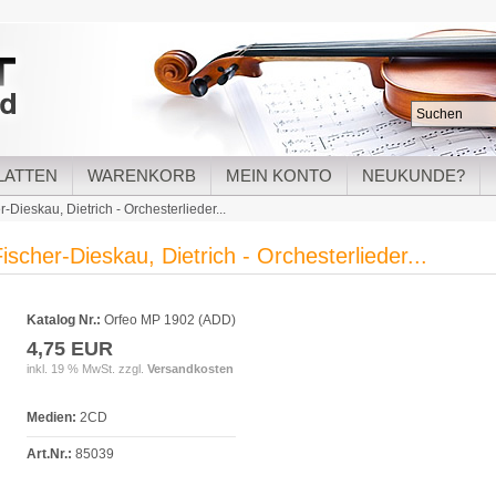
LATTEN
WARENKORB
MEIN KONTO
NEUKUNDE?
r-Dieskau, Dietrich - Orchesterlieder...
ischer-Dieskau, Dietrich - Orchesterlieder...
Katalog Nr.:
Orfeo MP 1902 (ADD)
4,75 EUR
inkl. 19 % MwSt. zzgl.
Versandkosten
Medien:
2CD
Art.Nr.:
85039