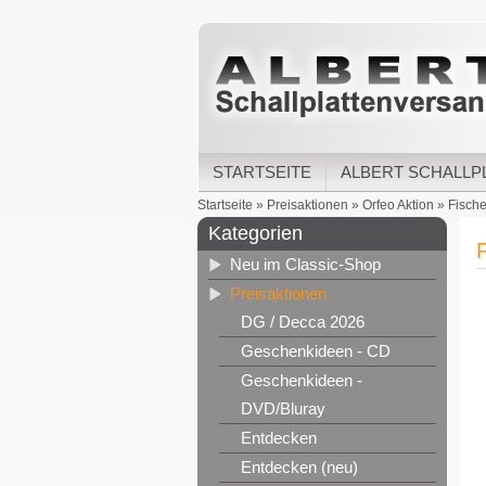
STARTSEITE
ALBERT SCHALLP
Startseite
»
Preisaktionen
»
Orfeo Aktion
»
Fische
Kategorien
F
Neu im Classic-Shop
Preisaktionen
DG / Decca 2026
Geschenkideen - CD
Geschenkideen -
DVD/Bluray
Entdecken
Entdecken (neu)