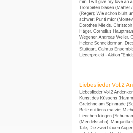
min; I will give my love an 
Trompeten blasen (Mahler /
(Reger); Wie schön blüht un
schwer; Pur ti mior (Montev
Dorothee Mields, Christoph 
Häger, Cornelius Hauptmann
Wegener, Andreas Weller, Ch
Helene Schneiderman, Dr
Stuttgart, Calmus Ensemble,
Liederprojekt - Aktion "Entd
Liebeslieder Vol.2 A
Liebeslieder Vol.2 Andenken
Kunst des Küssens (Hammers
Gretchne am Spinnrade (Sc
Belle qui tiens ma vie; Mich
Liedchen klingen (Schumann)
(Mendelssohn); Margaritkel
Tale; Die zwei blauen Augen