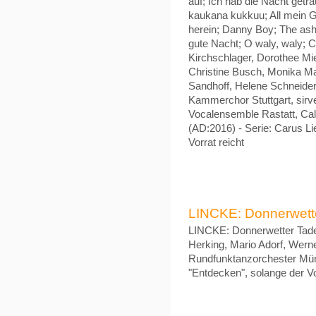
auf; Ich hab die Nacht getr
kaukana kukkuu; All mein G
herein; Danny Boy; The ash 
gute Nacht; O waly, waly; C'
Kirchschlager, Dorothee Mie
Christine Busch, Monika Ma
Sandhoff, Helene Schneide
Kammerchor Stuttgart, sirv
Vocalensemble Rastatt, Ca
(AD:2016) - Serie: Carus Li
Vorrat reicht
LINCKE: Donnerwetter 
LINCKE: Donnerwetter Tadell
Herking, Mario Adorf, Werne
Rundfunktanzorchester Münc
"Entdecken", solange der Vo