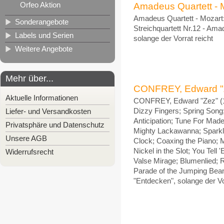
Orfeo Aktion
Amadeus Quartett - Mo
Amadeus Quartett - Mozart:
Sonderangebote
Streichquartett Nr.12 - Ama
Labels und Serien
solange der Vorrat reicht
Weitere Angebote
Mehr über...
CONFREY, Edward "Zez
Aktuelle Informationen
CONFREY, Edward "Zez" (18
Liefer- und Versandkosten
Dizzy Fingers; Spring Song
Anticipation; Tune For Mad
Privatsphäre und Datenschutz
Mighty Lackawanna; Sparkli
Unsere AGB
Clock; Coaxing the Piano; M
Nickel in the Slot; You Tell
Widerrufsrecht
Valse Mirage; Blumenlied;
Parade of the Jumping Beans
"Entdecken", solange der Vo