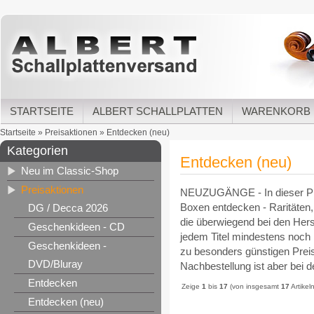
STARTSEITE
ALBERT SCHALLPLATTEN
WARENKORB
Startseite
»
Preisaktionen
»
Entdecken (neu)
Kategorien
Entdecken (neu)
Neu im Classic-Shop
Preisaktionen
NEUZUGÄNGE - In dieser Pre
Boxen entdecken - Raritäten, 
DG / Decca 2026
die überwiegend bei den Hers
Geschenkideen - CD
jedem Titel mindestens noch 1
Geschenkideen -
zu besonders günstigen Preise
DVD/Bluray
Nachbestellung ist aber bei d
Entdecken
Zeige
1
bis
17
(von insgesamt
17
Artikeln
Entdecken (neu)