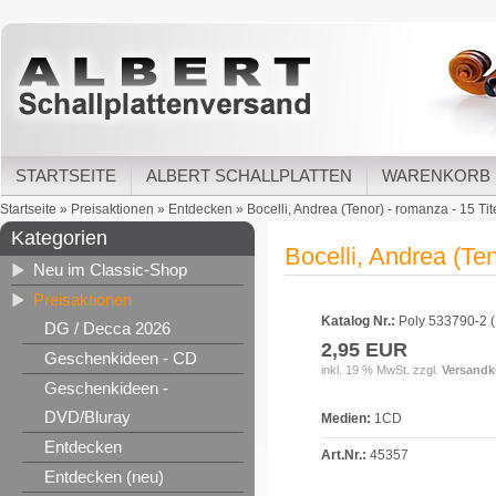
STARTSEITE
ALBERT SCHALLPLATTEN
WARENKORB
Startseite
»
Preisaktionen
»
Entdecken
»
Bocelli, Andrea (Tenor) - romanza - 15 Tite
Kategorien
Bocelli, Andrea (Ten
Neu im Classic-Shop
Preisaktionen
Katalog Nr.:
Poly 533790-2 
DG / Decca 2026
2,95 EUR
Geschenkideen - CD
inkl. 19 % MwSt. zzgl.
Versandk
Geschenkideen -
DVD/Bluray
Medien:
1CD
Entdecken
Art.Nr.:
45357
Entdecken (neu)