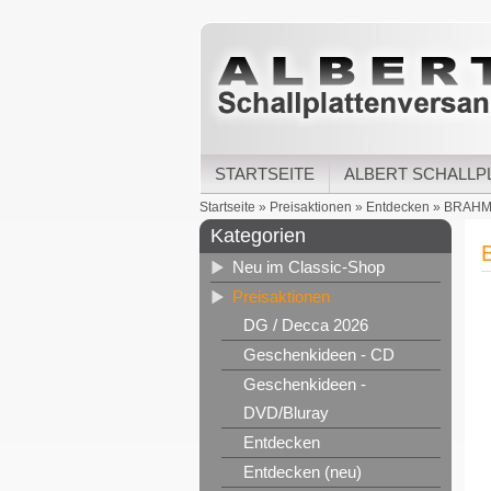
STARTSEITE
ALBERT SCHALLP
Startseite
»
Preisaktionen
»
Entdecken
»
BRAHMS:
Kategorien
Neu im Classic-Shop
Preisaktionen
DG / Decca 2026
Geschenkideen - CD
Geschenkideen -
DVD/Bluray
Entdecken
Entdecken (neu)