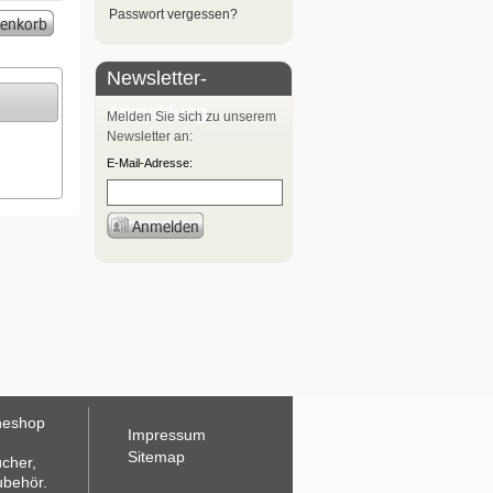
Passwort vergessen?
Newsletter-
Anmeldung
Melden Sie sich zu unserem
Newsletter an:
E-Mail-Adresse:
neshop
Impressum
Sitemap
ücher,
ubehör.