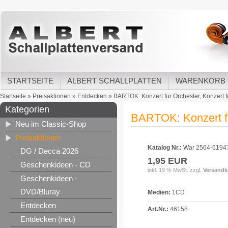
STARTSEITE
ALBERT SCHALLPLATTEN
WARENKORB
Startseite
»
Preisaktionen
»
Entdecken
»
BARTOK: Konzert für Orchester, Konzert f
Kategorien
BARTOK: Konzert für
Neu im Classic-Shop
Preisaktionen
Katalog Nr.:
War 2564-6194
DG / Decca 2026
1,95 EUR
Geschenkideen - CD
inkl. 19 % MwSt. zzgl.
Versandk
Geschenkideen -
DVD/Bluray
Medien:
1CD
Entdecken
Art.Nr.:
46158
Entdecken (neu)