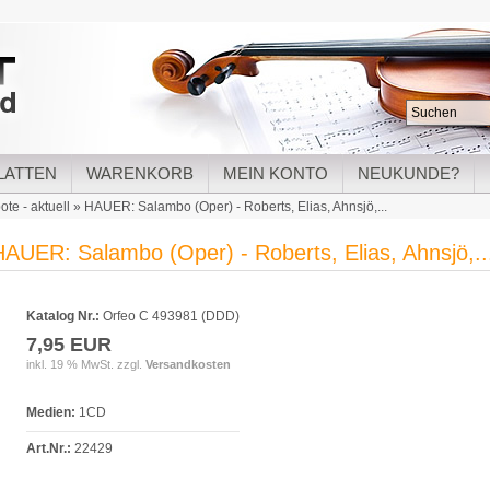
LATTEN
WARENKORB
MEIN KONTO
NEUKUNDE?
te - aktuell
»
HAUER: Salambo (Oper) - Roberts, Elias, Ahnsjö,...
HAUER: Salambo (Oper) - Roberts, Elias, Ahnsjö,..
Katalog Nr.:
Orfeo C 493981 (DDD)
7,95 EUR
inkl. 19 % MwSt. zzgl.
Versandkosten
Medien:
1CD
Art.Nr.:
22429