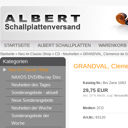
STARTSEITE
ALBERT SCHALLPLATTEN
WARENKORB
Startseite
»
Neu im Classic-Shop
»
CD - Neuheiten
»
GRANDVAL, Clemence de Gra
Kategorien
GRANDVAL, Clemenc
Neu im Classic-Shop
NAXOS DVD/Blu-ray Disc
Katalog Nr.:
Bru Zane 1063
Neuheiten des Tages
29,75 EUR
Sonderangebote - aktuell
inkl. 19 % MwSt. zzgl.
Versandk
Neue Sonderangebote
Neuheiten der Woche
Medien:
2CD
Sonderangebote der
Art.Nr.:
93120
Woche