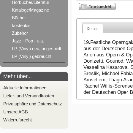
Hörbücher/Literatur
Kataloge/Magazine
Bücher
kostenlos
Details
Zubehör
Jazz - Pop - u.a.
19.Festliche Operngal
aus der Deutschen Ope
LP (Vinyl) neu, ungespielt
Arien aus Opern & Oper
LP (Vinyl) gebraucht
Donizetti, Gounod, Wa
Vesselina Kasarova, 
Breslik, Michael Fabia
Mehr über...
Amsellem, Thago Aranc
Rachel Willis-Sorensen
Aktuelle Informationen
der Deutschen Oper Ber
Liefer- und Versandkosten
Privatsphäre und Datenschutz
Unsere AGB
Widerrufsrecht