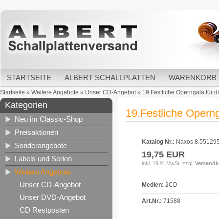
STARTSEITE
ALBERT SCHALLPLATTEN
WARENKORB
Startseite
»
Weitere Angebote
»
Unser CD-Angebot
»
19.Festliche Operngala für d
Kategorien
19.Festliche Operng
Neu im Classic-Shop
Preisaktionen
Katalog Nr.:
Naxos 8.551295
Sonderangebote
19,75 EUR
Labels und Serien
inkl. 19 % MwSt. zzgl.
Versandk
Weitere Angebote
Unser CD-Angebot
Medien:
2CD
Unser DVD-Angebot
Art.Nr.:
71588
CD Restposten