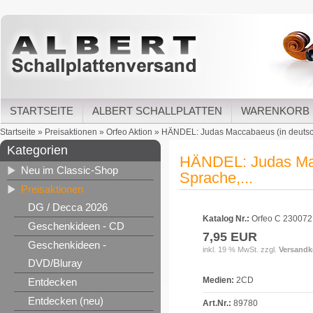
STARTSEITE
ALBERT SCHALLPLATTEN
WARENKORB
Startseite
»
Preisaktionen
»
Orfeo Aktion
»
HÄNDEL: Judas Maccabaeus (in deutsch
Kategorien
HÄNDEL: Judas Mac
Neu im Classic-Shop
Sprache,...
Preisaktionen
DG / Decca 2026
Katalog Nr.:
Orfeo C 230072
Geschenkideen - CD
7,95 EUR
Geschenkideen -
inkl. 19 % MwSt. zzgl.
Versandk
DVD/Bluray
Medien:
2CD
Entdecken
Entdecken (neu)
Art.Nr.:
89780