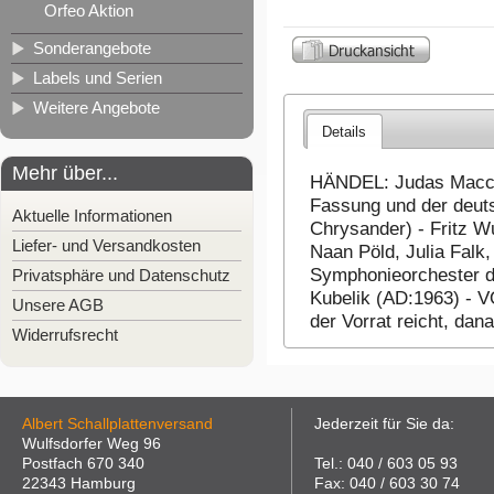
Orfeo Aktion
Sonderangebote
Labels und Serien
Weitere Angebote
Details
Mehr über...
HÄNDEL: Judas Maccab
Fassung und der deut
Aktuelle Informationen
Chrysander) - Fritz W
Liefer- und Versandkosten
Naan Pöld, Julia Falk
Symphonieorchester d
Privatsphäre und Datenschutz
Kubelik (AD:1963) - 
Unsere AGB
der Vorrat reicht, da
Widerrufsrecht
Albert Schallplattenversand
Jederzeit für Sie da:
Wulfsdorfer Weg 96
Postfach 670 340
Tel.: 040 / 603 05 93
22343 Hamburg
Fax: 040 / 603 30 74