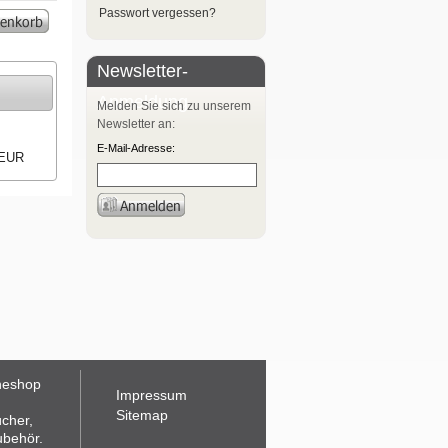
Passwort vergessen?
Newsletter-
Anmeldung
Melden Sie sich zu unserem
Newsletter an:
E-Mail-Adresse:
 EUR
neshop
Impressum
Sitemap
ücher,
ubehör.