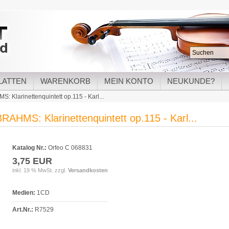
LATTEN
WARENKORB
MEIN KONTO
NEUKUNDE?
: Klarinettenquintett op.115 - Karl...
RAHMS: Klarinettenquintett op.115 - Karl...
Katalog Nr.:
Orfeo C 068831
3,75 EUR
inkl. 19 % MwSt. zzgl.
Versandkosten
Medien:
1CD
Art.Nr.:
R7529