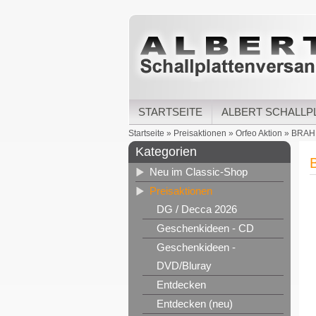
STARTSEITE
ALBERT SCHALLP
Startseite
»
Preisaktionen
»
Orfeo Aktion
»
BRAHMS
Kategorien
B
Neu im Classic-Shop
Preisaktionen
DG / Decca 2026
Geschenkideen - CD
Geschenkideen -
DVD/Bluray
Entdecken
Entdecken (neu)