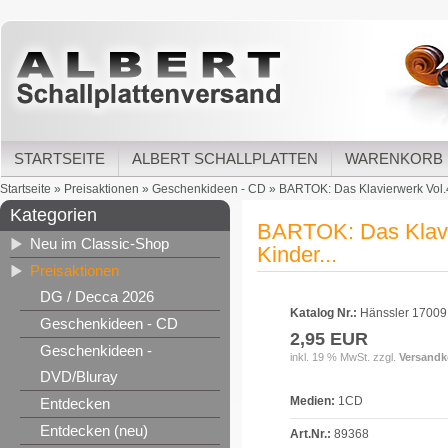
STARTSEITE
ALBERT SCHALLPLATTEN
WARENKORB
Startseite
»
Preisaktionen
»
Geschenkideen - CD
»
BARTOK: Das Klavierwerk Vol.4 -
Kategorien
BARTOK: Das Klavie
Neu im Classic-Shop
Kinder...
Preisaktionen
DG / Decca 2026
Katalog Nr.:
Hänssler 17009
Geschenkideen - CD
2,95 EUR
Geschenkideen -
inkl. 19 % MwSt. zzgl.
Versandk
DVD/Bluray
Medien:
1CD
Entdecken
Entdecken (neu)
Art.Nr.:
89368