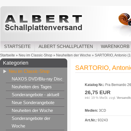
STARTSEITE
ALBERT SCHALLPLATTEN
WARENKORB
Startseite
»
Neu im Classic-Shop
»
Neuheiten der Woche
»
SARTORIO, Antonio (16
Kategorien
SARTORIO, Antonio 
Neu im Classic-Shop
NAXOS DVD/Blu-ray Disc
Katalog Nr.:
Fra Bernardo 2
Neuheiten des Tages
26,75 EUR
Sonderangebote - aktuell
inkl. 19 % MwSt. zzgl.
Versandk
Neue Sonderangebote
Neuheiten der Woche
Medien:
3CD
Sonderangebote der
Art.Nr.:
93243
Woche