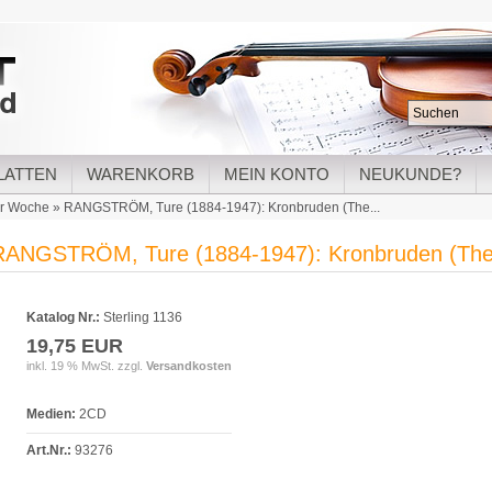
LATTEN
WARENKORB
MEIN KONTO
NEUKUNDE?
er Woche
»
RANGSTRÖM, Ture (1884-1947): Kronbruden (The...
RANGSTRÖM, Ture (1884-1947): Kronbruden (The.
Katalog Nr.:
Sterling 1136
19,75 EUR
inkl. 19 % MwSt. zzgl.
Versandkosten
Medien:
2CD
Art.Nr.:
93276