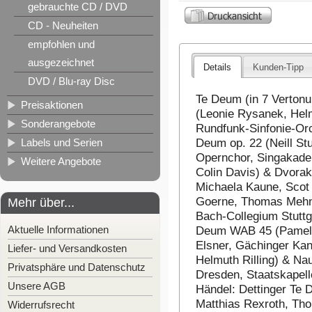
gebrauchte CD / DVD
CD - Neuheiten
empfohlen und
ausgezeichnet
Details
Kunden-Tipp
DVD / Blu-ray Disc
Te Deum (in 7 Vertonu
Preisaktionen
(Leonie Rysanek, Helm
Sonderangebote
Rundfunk-Sinfonie-Orc
Labels und Serien
Deum op. 22 (Neill St
Opernchor, Singakade
Weitere Angebote
Colin Davis) & Dvorak
Michaela Kaune, Scot 
Goerne, Thomas Mehner
Mehr über...
Bach-Collegium Stuttga
Aktuelle Informationen
Deum WAB 45 (Pamela 
Elsner, Gächinger Kant
Liefer- und Versandkosten
Helmuth Rilling) & N
Privatsphäre und Datenschutz
Dresden, Staatskapell
Unsere AGB
Händel: Dettinger Te
Matthias Rexroth, Th
Widerrufsrecht