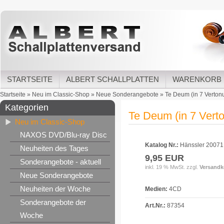
STARTSEITE
ALBERT SCHALLPLATTEN
WARENKORB
Startseite
»
Neu im Classic-Shop
»
Neue Sonderangebote
»
Te Deum (in 7 Vertonu
Kategorien
Te Deum (in 7 Verto
Neu im Classic-Shop
NAXOS DVD/Blu-ray Disc
Katalog Nr.:
Hänssler 20071
Neuheiten des Tages
9,95 EUR
Sonderangebote - aktuell
inkl. 19 % MwSt. zzgl.
Versandk
Neue Sonderangebote
Neuheiten der Woche
Medien:
4CD
Sonderangebote der
Art.Nr.:
87354
Woche