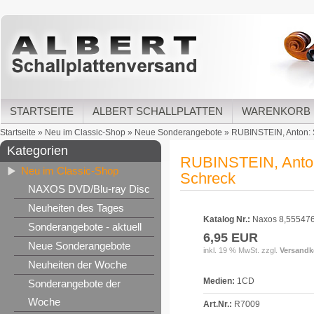
STARTSEITE
ALBERT SCHALLPLATTEN
WARENKORB
Startseite
»
Neu im Classic-Shop
»
Neue Sonderangebote
»
RUBINSTEIN, Anton: S
Kategorien
RUBINSTEIN, Anton:
Neu im Classic-Shop
Schreck
NAXOS DVD/Blu-ray Disc
Neuheiten des Tages
Katalog Nr.:
Naxos 8,55547
Sonderangebote - aktuell
6,95 EUR
Neue Sonderangebote
inkl. 19 % MwSt. zzgl.
Versandk
Neuheiten der Woche
Medien:
1CD
Sonderangebote der
Woche
Art.Nr.:
R7009