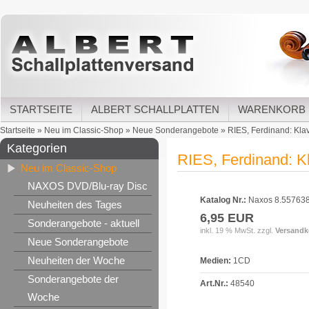
STARTSEITE
ALBERT SCHALLPLATTEN
WARENKORB
Startseite
»
Neu im Classic-Shop
»
Neue Sonderangebote
»
RIES, Ferdinand: Klav
Kategorien
RIES, Ferdinand: Kl
Neu im Classic-Shop
NAXOS DVD/Blu-ray Disc
Katalog Nr.:
Naxos 8.55763
Neuheiten des Tages
6,95 EUR
Sonderangebote - aktuell
inkl. 19 % MwSt. zzgl.
Versandk
Neue Sonderangebote
Neuheiten der Woche
Medien:
1CD
Sonderangebote der
Art.Nr.:
48540
Woche