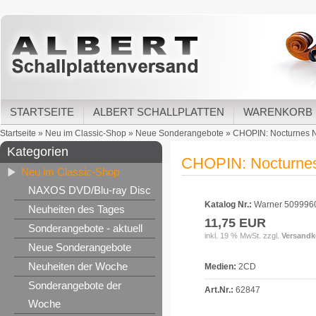
STARTSEITE
ALBERT SCHALLPLATTEN
WARENKORB
Startseite
»
Neu im Classic-Shop
»
Neue Sonderangebote
»
CHOPIN: Nocturnes Nr.
Kategorien
CHOPIN: Nocturnes N
Neu im Classic-Shop
NAXOS DVD/Blu-ray Disc
Katalog Nr.:
Warner 509996
Neuheiten des Tages
11,75 EUR
Sonderangebote - aktuell
inkl. 19 % MwSt. zzgl.
Versandk
Neue Sonderangebote
Neuheiten der Woche
Medien:
2CD
Sonderangebote der
Art.Nr.:
62847
Woche