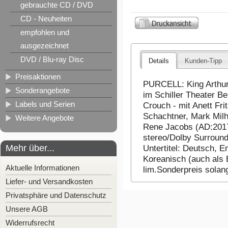
gebrauchte CD / DVD
CD - Neuheiten
empfohlen und
ausgezeichnet
DVD / Blu-ray Disc
Details
Kunden-Tipp
Preisaktionen
PURCELL: King Arthur
Sonderangebote
im Schiller Theater Be
Labels und Serien
Crouch - mit Anett Fr
Schachtner, Mark Milho
Weitere Angebote
Rene Jacobs (AD:2017)
stereo/Dolby Surround
Mehr über...
Untertitel: Deutsch, E
Koreanisch (auch als B
Aktuelle Informationen
lim.Sonderpreis solan
Liefer- und Versandkosten
Privatsphäre und Datenschutz
Unsere AGB
Widerrufsrecht