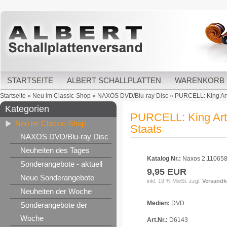
STARTSEITE
ALBERT SCHALLPLATTEN
WARENKORB
Startseite
»
Neu im Classic-Shop
»
NAXOS DVD/Blu-ray Disc
»
PURCELL: King Art
Kategorien
PURCELL: King Art
Neu im Classic-Shop
Staats
NAXOS DVD/Blu-ray Disc
Neuheiten des Tages
Katalog Nr.:
Naxos 2.11065
Sonderangebote - aktuell
9,95 EUR
Neue Sonderangebote
inkl. 19 % MwSt. zzgl.
Versandk
Neuheiten der Woche
Medien:
DVD
Sonderangebote der
Woche
Art.Nr.:
D6143