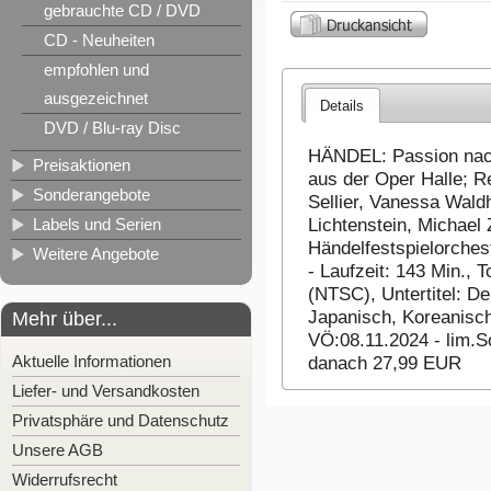
gebrauchte CD / DVD
CD - Neuheiten
empfohlen und
ausgezeichnet
Details
DVD / Blu-ray Disc
HÄNDEL: Passion nac
Preisaktionen
aus der Oper Halle; Re
Sonderangebote
Sellier, Vanessa Waldh
Labels und Serien
Lichtenstein, Michael 
Händelfestspielorches
Weitere Angebote
- Laufzeit: 143 Min., 
(NTSC), Untertitel: De
Japanisch, Koreanisch 
Mehr über...
VÖ:08.11.2024 - lim.So
Aktuelle Informationen
danach 27,99 EUR
Liefer- und Versandkosten
Privatsphäre und Datenschutz
Unsere AGB
Widerrufsrecht