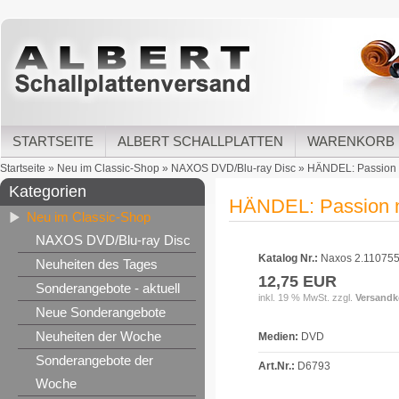
STARTSEITE
ALBERT SCHALLPLATTEN
WARENKORB
Startseite
»
Neu im Classic-Shop
»
NAXOS DVD/Blu-ray Disc
»
HÄNDEL: Passion n
Kategorien
HÄNDEL: Passion n
Neu im Classic-Shop
NAXOS DVD/Blu-ray Disc
Katalog Nr.:
Naxos 2.11075
Neuheiten des Tages
12,75 EUR
Sonderangebote - aktuell
inkl. 19 % MwSt. zzgl.
Versandk
Neue Sonderangebote
Neuheiten der Woche
Medien:
DVD
Sonderangebote der
Art.Nr.:
D6793
Woche