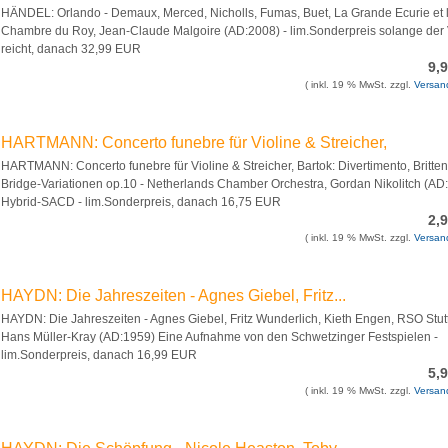
HÄNDEL: Orlando - Demaux, Merced, Nicholls, Fumas, Buet, La Grande Ecurie et 
Chambre du Roy, Jean-Claude Malgoire (AD:2008) - lim.Sonderpreis solange der 
reicht, danach 32,99 EUR
9,
( inkl. 19 % MwSt. zzgl.
Versan
HARTMANN: Concerto funebre für Violine & Streicher,
HARTMANN: Concerto funebre für Violine & Streicher, Bartok: Divertimento, Britten
Bridge-Variationen op.10 - Netherlands Chamber Orchestra, Gordan Nikolitch (AD:
Hybrid-SACD - lim.Sonderpreis, danach 16,75 EUR
2,
( inkl. 19 % MwSt. zzgl.
Versan
HAYDN: Die Jahreszeiten - Agnes Giebel, Fritz...
HAYDN: Die Jahreszeiten - Agnes Giebel, Fritz Wunderlich, Kieth Engen, RSO Stutt
Hans Müller-Kray (AD:1959) Eine Aufnahme von den Schwetzinger Festspielen -
lim.Sonderpreis, danach 16,99 EUR
5,
( inkl. 19 % MwSt. zzgl.
Versan