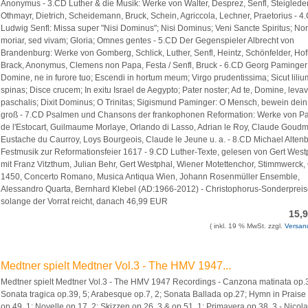
Anonymus - 3.CD Luther & die Musik: Werke von Walter, Desprez, Senfl, Steigleder
Othmayr, Dietrich, Scheidemann, Bruck, Schein, Agriccola, Lechner, Praetorius - 4
Ludwig Senfl: Missa super "Nisi Dominus"; Nisi Dominus; Veni Sancte Spiritus; No
moriar, sed vivam; Gloria; Omnes gentes - 5.CD Der Gegenspieler Albrecht von
Brandenburg: Werke von Gomberg, Schlick, Luther, Senfl, Heintz, Schönfelder, Hof
Brack, Anonymus, Clemens non Papa, Festa / Senfl, Bruck - 6.CD Georg Paminger
Domine, ne in furore tuo; Escendi in hortum meum; Virgo prudentissima; Sicut lilium
spinas; Disce crucem; In exitu Israel de Aegypto; Pater noster; Ad te, Domine, levav
paschalis; Dixit Dominus; O Trinitas; Sigismund Paminger: O Mensch, bewein dei
groß - 7.CD Psalmen und Chansons der frankophonen Reformation: Werke von P
de l'Estocart, Guilmaume Morlaye, Orlando di Lasso, Adrian le Roy, Claude Goudm
Eustache du Caurroy, Loys Bourgeois, Claude le Jeune u. a. - 8.CD Michael Altenb
Festmusik zur Reformationsfeier 1617 - 9.CD Luther-Texte, gelesen von Gert West
mit Franz Vitzthum, Julian Behr, Gert Westphal, Wiener Motettenchor, Stimmwerck,
1450, Concerto Romano, Musica Antiqua Wien, Johann Rosenmüller Ensemble,
Alessandro Quarta, Bernhard Klebel (AD:1966-2012) - Christophorus-Sonderprei
solange der Vorrat reicht, danach 46,99 EUR
15,
( inkl. 19 % MwSt. zzgl.
Versan
Medtner spielt Medtner Vol.3 - The HMV 1947...
Medtner spielt Medtner Vol.3 - The HMV 1947 Recordings - Canzona matinata op.3
Sonata tragica op.39, 5; Arabesque op.7, 2; Sonata Ballada op.27; Hymn in Praise o
op.49, 1; Novelle op.17, 2; Skizzen op.26, 3 & op.51, 1; Primavera op.38, 3 - Nicol