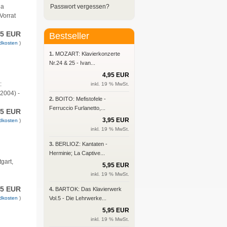
la
Passwort vergessen?
Vorrat
95 EUR
Bestseller
dkosten
)
1.
MOZART: Klavierkonzerte
Nr.24 & 25 - Ivan...
4,95 EUR
:
inkl. 19 % MwSt.
2004) -
2.
BOITO: Mefistofele -
Ferruccio Furlanetto,...
95 EUR
3,95 EUR
dkosten
)
inkl. 19 % MwSt.
3.
BERLIOZ: Kantaten -
Herminie; La Captive...
gart,
5,95 EUR
inkl. 19 % MwSt.
95 EUR
4.
BARTOK: Das Klavierwerk
dkosten
)
Vol.5 - Die Lehrwerke...
5,95 EUR
inkl. 19 % MwSt.