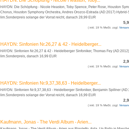
HAYDN: Die Schöpfung - Nicole Heaston, Toby...
HAYDN: Die Schöpfung - Nicole Heaston, Toby Spence, Peter Rose, Houston Sy
Chorus, Houston Symphony Orchestra, Andres Orozco-Estrada (AD:2017) Hybrid
lim.Sonderpreis solange der Vorrat reicht, danach 28,99 EUR
5,
( inkl. 19 % MwSt. zzgl.
Versan
HAYDN: Sinfonien Nr.26,27 & 42 - Heidelberger...
HAYDN: Sinfonien Nr.26,27 & 42 - Heidelberger Sinfoniker, Thomas Fey (AD:2012)
lim.Sonderpreis, danach 16,99 EUR
2,
( inkl. 19 % MwSt. zzgl.
Versan
HAYDN: Sinfonien Nr.9,37,38,63 - Heidelberger...
HAYDN: Sinfonien Nr.9,37,38,63 - Heidelberger Sinfoniker, Benjamin Spillner (AD:
lim.Sonderpreis solange der Vorrat reicht, danach 16,99 EUR
2,
( inkl. 19 % MwSt. zzgl.
Versan
Kaufmann, Jonas - The Verdi Album - Arien...
Kaufmann, Jonas - The Verdi Album - Arien aus Rigoletto, Aida, Un Ballo in Mascher