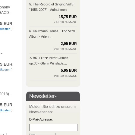
5.
The Record of Singing Vol.5
mphony
"1953-2007" - Aufnahmen
-SACD -
15,75 EUR
inkl. 19 % MwSt.
95 EUR
dkosten
)
6.
Kaufmann, Jonas - The Verdi
Album - Arien...
2,95 EUR
inkl. 19 % MwSt.
 -
7.
BRITTEN: Peter Grimes
op.33 - Glenn Winslade,...
95 EUR
dkosten
)
5,95 EUR
inkl. 19 % MwSt.
2018) -
Newsletter-
95 EUR
Anmeldung
Melden Sie sich zu unserem
dkosten
)
Newsletter an:
E-Mail-Adresse:
a, Il