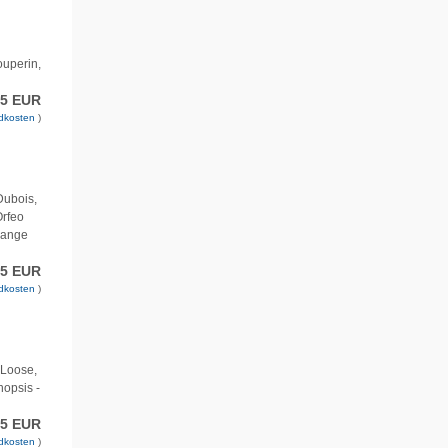
ouperin,
95 EUR
dkosten
)
Dubois,
Orfeo
lange
95 EUR
dkosten
)
 Loose,
nopsis -
95 EUR
dkosten
)