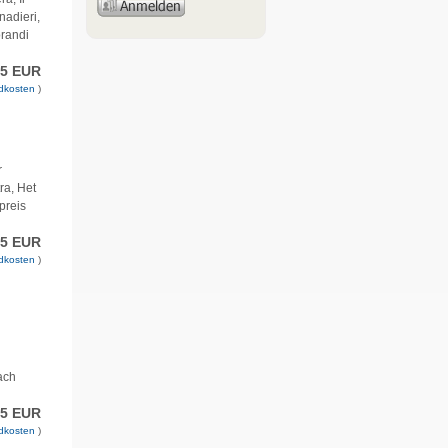
nadieri,
orandi
95 EUR
dkosten
)
r
ra, Het
preis
95 EUR
dkosten
)
nach
95 EUR
dkosten
)