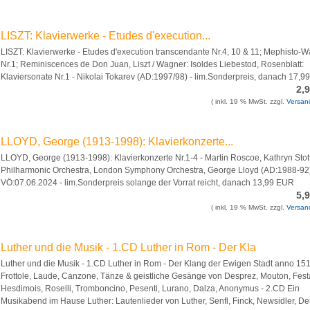
LISZT: Klavierwerke - Etudes d'execution...
LISZT: Klavierwerke - Etudes d'execution transcendante Nr.4, 10 & 11; Mephisto-W
Nr.1; Reminiscences de Don Juan, Liszt / Wagner: Isoldes Liebestod, Rosenblatt:
Klaviersonate Nr.1 - Nikolai Tokarev (AD:1997/98) - lim.Sonderpreis, danach 17,
2,
( inkl. 19 % MwSt. zzgl.
Versan
LLOYD, George (1913-1998): Klavierkonzerte...
LLOYD, George (1913-1998): Klavierkonzerte Nr.1-4 - Martin Roscoe, Kathryn Stot
Philharmonic Orchestra, London Symphony Orchestra, George Lloyd (AD:1988-92)
VÖ:07.06.2024 - lim.Sonderpreis solange der Vorrat reicht, danach 13,99 EUR
5,
( inkl. 19 % MwSt. zzgl.
Versan
Luther und die Musik - 1.CD Luther in Rom - Der Kla
Luther und die Musik - 1.CD Luther in Rom - Der Klang der Ewigen Stadt anno 151
Frottole, Laude, Canzone, Tänze & geistliche Gesänge von Desprez, Mouton, Fest
Hesdimois, Roselli, Tromboncino, Pesenti, Lurano, Dalza, Anonymus - 2.CD Ein
Musikabend im Hause Luther: Lautenlieder von Luther, Senfl, Finck, Newsidler, De