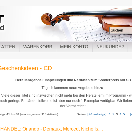
LATTEN
WARENKORB
MEIN KONTO
NEUKUNDE?
Geschenkideen - CD
Herausragende Einspielungen und Raritäten zum Sonderpreis
auf
CD
Täglich kommen neue Angebote hinzu.
Viele dieser Titel sind inzwischen nicht mehr bei den Herstellern im Programm - 
noch geringe Bestände, teilweise ist aber nur noch 1 Exemplar verfügbar. Wir liefe
der Vorrat reicht.
eige
41
bis
60
(von insgesamt
118
Artikeln)
Seiten:
[<< vorherige]
1
2
3
4
5
...
[
HÄNDEL: Orlando - Demaux, Merced, Nicholls,...