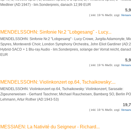
Medtner (AD:1947) - lim.Sonderpreis, danach 12,99 EUR
5,
( inkl. 19 % MwSt. zzgl.
Versan
MENDELSSOHN: Sinfonie Nr.2 "Lobgesang" - Lucy...
MENDELSSOHN: Sinfonie Nr.2 "Lobgesang" - Lucy Crowe, Jurgita Adamonyte, Mi
Spyres, Monteverdi Choir, London Symphony Orchestra, John Eliot Gardiner (AD:
Hybrid-SACD + 1 Blu-ray Audio - lim.Sonderpreis, solange der Vorrat reicht, dana
EUR
5,
( inkl. 19 % MwSt. zzgl.
Versan
MENDELSSOHN: Violinkonzert op.64, Tschaikowsky:...
MENDELSSOHN: Violinkonzert op.64, Tschaikowsky: Violinkonzert, Sarasate:
Zigeunerweisen - Gerhard Taschner, Michael Raucheisen, Bamberg SO, Berlin PO,
Lehmann, Artur Rother (AD:1943-53)
19,
( inkl. 19 % MwSt. zzgl.
Versan
MESSIAEN: La Nativité du Seigneur - Richard...