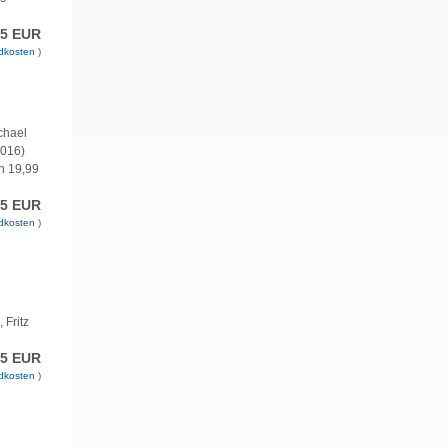
95 EUR
dkosten
)
chael
2016)
ch 19,99
95 EUR
dkosten
)
 Fritz
75 EUR
dkosten
)