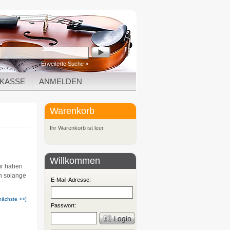
Erweiterte Suche »
KASSE
ANMELDEN
Warenkorb
Ihr Warenkorb ist leer.
Willkommen
wir haben
zurück!
rn solange
E-Mail-Adresse:
nächste >>]
Passwort: