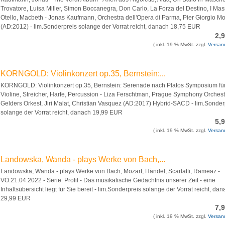
Trovatore, Luisa Miller, Simon Boccanegra, Don Carlo, La Forza del Destino, I Mas
Otello, Macbeth - Jonas Kaufmann, Orchestra dell'Opera di Parma, Pier Giorgio M
(AD:2012) - lim.Sonderpreis solange der Vorrat reicht, danach 18,75 EUR
2,
( inkl. 19 % MwSt. zzgl.
Versan
KORNGOLD: Violinkonzert op.35, Bernstein:...
KORNGOLD: Violinkonzert op.35, Bernstein: Serenade nach Platos Symposium fü
Violine, Streicher, Harfe, Percussion - Liza Ferschtman, Prague Symphony Orchest
Gelders Orkest, Jiri Malat, Christian Vasquez (AD:2017) Hybrid-SACD - lim.Sonder
solange der Vorrat reicht, danach 19,99 EUR
5,
( inkl. 19 % MwSt. zzgl.
Versan
Landowska, Wanda - plays Werke von Bach,...
Landowska, Wanda - plays Werke von Bach, Mozart, Händel, Scarlatti, Rameaz -
VÖ:21.04.2022 - Serie: Profil - Das musikalische Gedächtnis unserer Zeit - eine
Inhaltsübersicht liegt für Sie bereit - lim.Sonderpreis solange der Vorrat reicht, da
29,99 EUR
7,
( inkl. 19 % MwSt. zzgl.
Versan