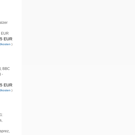
alzer
99 EUR
95 EUR
dkosten
)
t, BBC
 -
95 EUR
dkosten
)
1:
a,
sprez,