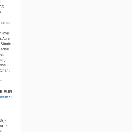
,
.CD
n
haimer,
:
 inter
i; Agni
n Sünde
aschal
el,
urg:
phal -
 Chant
se
95 EUR
dkosten
)
9, 4;
f Toil
as