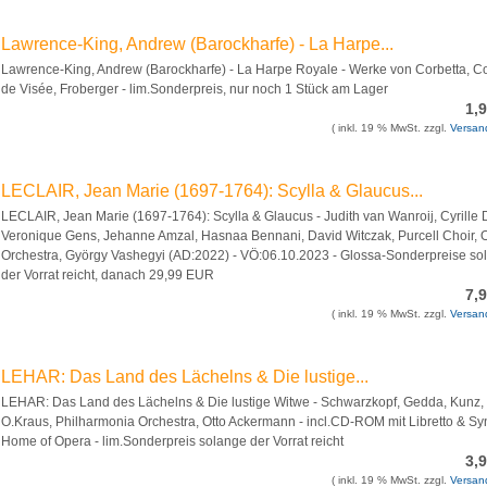
Lawrence-King, Andrew (Barockharfe) - La Harpe...
Lawrence-King, Andrew (Barockharfe) - La Harpe Royale - Werke von Corbetta, C
de Visée, Froberger - lim.Sonderpreis, nur noch 1 Stück am Lager
1,
( inkl. 19 % MwSt. zzgl.
Versan
LECLAIR, Jean Marie (1697-1764): Scylla & Glaucus...
LECLAIR, Jean Marie (1697-1764): Scylla & Glaucus - Judith van Wanroij, Cyrille 
Veronique Gens, Jehanne Amzal, Hasnaa Bennani, David Witczak, Purcell Choir, 
Orchestra, György Vashegyi (AD:2022) - VÖ:06.10.2023 - Glossa-Sonderpreise so
der Vorrat reicht, danach 29,99 EUR
7,
( inkl. 19 % MwSt. zzgl.
Versan
LEHAR: Das Land des Lächelns & Die lustige...
LEHAR: Das Land des Lächelns & Die lustige Witwe - Schwarzkopf, Gedda, Kunz,
O.Kraus, Philharmonia Orchestra, Otto Ackermann - incl.CD-ROM mit Libretto & Sy
Home of Opera - lim.Sonderpreis solange der Vorrat reicht
3,
( inkl. 19 % MwSt. zzgl.
Versan